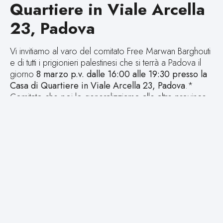
Quartiere in Viale Arcella
23, Padova
Vi invitiamo al varo del comitato Free Marwan Barghouti
e di tutti i prigionieri palestinesi che si terrà a Padova il
giorno
8 marzo p.v. dalle 16:00 alle 19:30 presso la
Casa di Quartiere in Viale Arcella 23, Padova
.*
Comitato che poi lo generalizziamo alle altre province.
Durante l’assemblea pubblica ci confrontiamo sulla
grave escalation dell’aggressione sionista Americano
israeliana che stanno istituendo un nuovo ordine
mondiale basato su un ritorno del colonialismo nella sua
versione più aggressiva, rapace e razzista.
Il genocidio che sta continuando a subire il nostro
popolo è il punto di non ritorno di tale politica che
oramai non ha vincoli inibitori né civili né umani.
Interventi di Emad Ali, segretario di
Al Fatah in Italia, con Assopace