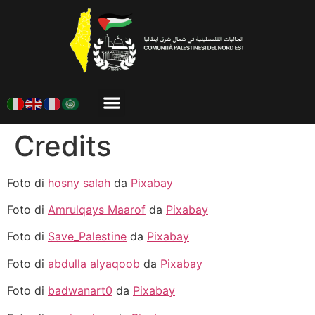
Credits
Foto di
hosny salah
da
Pixabay
Foto di
Amrulqays Maarof
da
Pixabay
Foto di
Save_Palestine
da
Pixabay
Foto di
abdulla alyaqoob
da
Pixabay
Foto di
badwanart0
da
Pixabay