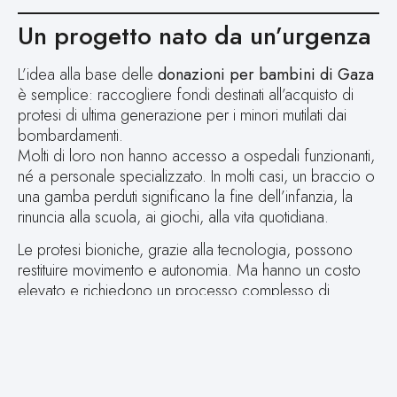
Un progetto nato da un’urgenza
L’idea alla base delle
donazioni per bambini di Gaza
è semplice: raccogliere fondi destinati all’acquisto di
protesi di ultima generazione per i minori mutilati dai
bombardamenti.
Molti di loro non hanno accesso a ospedali funzionanti,
né a personale specializzato. In molti casi, un braccio o
una gamba perduti significano la fine dell’infanzia, la
rinuncia alla scuola, ai giochi, alla vita quotidiana.
Le protesi bioniche, grazie alla tecnologia, possono
restituire movimento e autonomia. Ma hanno un costo
elevato e richiedono un processo complesso di
realizzazione e adattamento.
Per questo motivo, ogni
donazione per bambini di
Gaza
contribuisce in modo concreto a restituire dignità
a una vita segnata dalla guerra.