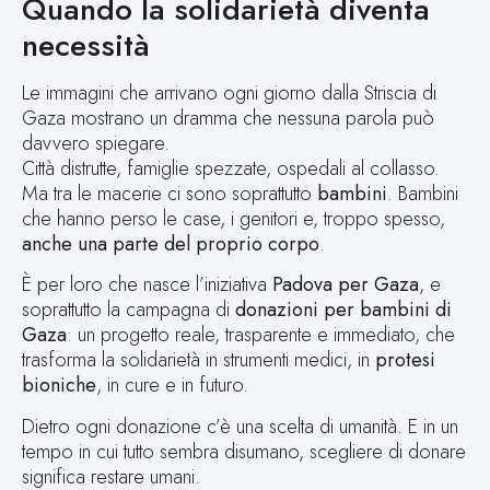
Quando la solidarietà diventa
necessità
Le immagini che arrivano ogni giorno dalla Striscia di
Gaza mostrano un dramma che nessuna parola può
davvero spiegare.
Città distrutte, famiglie spezzate, ospedali al collasso.
Ma tra le macerie ci sono soprattutto
bambini
. Bambini
che hanno perso le case, i genitori e, troppo spesso,
anche una parte del proprio corpo
.
È per loro che nasce l’iniziativa
Padova per Gaza
, e
soprattutto la campagna di
donazioni per bambini di
Gaza
: un progetto reale, trasparente e immediato, che
trasforma la solidarietà in strumenti medici, in
protesi
bioniche
, in cure e in futuro.
Dietro ogni donazione c’è una scelta di umanità. E in un
tempo in cui tutto sembra disumano, scegliere di donare
significa restare umani.