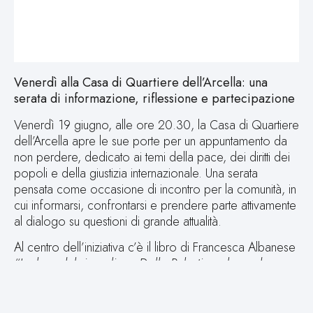
Venerdì alla Casa di Quartiere dell’Arcella: una
serata di informazione, riflessione e partecipazione
Venerdì 19 giugno, alle ore 20.30, la Casa di Quartiere
dell’Arcella apre le sue porte per un appuntamento da
non perdere, dedicato ai temi della pace, dei diritti dei
popoli e della giustizia internazionale. Una serata
pensata come occasione di incontro per la comunità, in
cui informarsi, confrontarsi e prendere parte attivamente
al dialogo su questioni di grande attualità.
Al centro dell’iniziativa c’è il libro di Francesca Albanese
“La luce del risveglio – Dalla Palestina al mondo
intero, un manifesto di resistenza e libertà”
. Durante la
serata sarà possibile acquistarne copie direttamente sul
posto, fino a esaurimento: un’opportunità per portare a